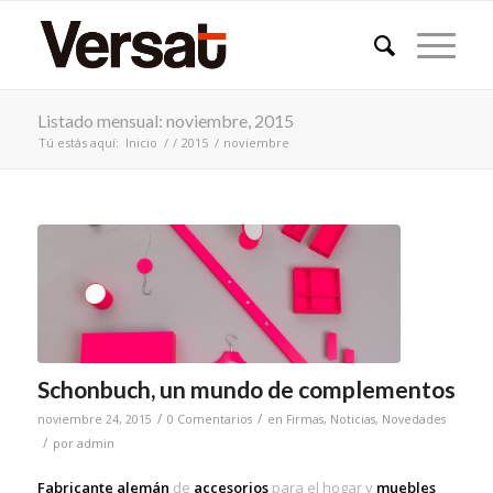
Listado mensual: noviembre, 2015
Tú estás aquí:
Inicio
/
/
2015
/
noviembre
Schonbuch, un mundo de complementos
/
/
noviembre 24, 2015
0 Comentarios
en
Firmas
,
Noticias
,
Novedades
/
por
admin
Fabricante alemán
de
accesorios
para el hogar y
muebles