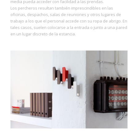
media pueda acceder con facilidad a las prendas.
Los percheros resultan también imprescindibles en las
oficinas, despachos, salas de reuniones y otros lugares de
trabajo a los que el personal accede con su ropa de abrigo. En
tales casos, suelen colocarse a la entrada o junto a una pared
en un lugar discreto de la estancia.