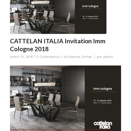
CATTELAN ITALIA Invitation Imm
Cologne 2018
/
/
/
enero 15, 2018
0 Comentarios
en
Eventos
,
Firmas
por
admin