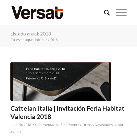
Listado anual: 2018
Tú estás aquí:
Inicio
/
/
2018
Cattelan Italia | Invitación Feria Habitat
Valencia 2018
/
/
/
julio 20, 2018
0 Comentarios
en
Eventos
,
Firmas
,
Novedades
por
admin