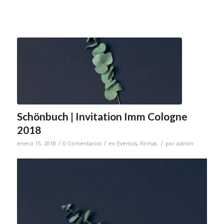
Schönbuch | Invitation Imm Cologne
2018
/
/
/
enero 15, 2018
0 Comentarios
en
Eventos
,
Firmas
por
admin