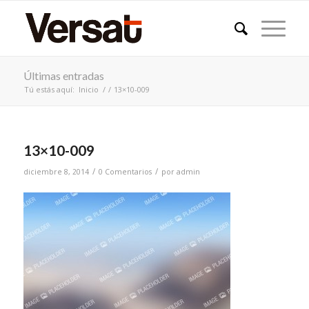
Últimas entradas
Tú estás aquí:
Inicio
/
/
13×10-009
13×10-009
/
/
diciembre 8, 2014
0 Comentarios
por
admin