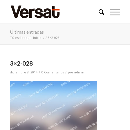
Últimas entradas
Tú estás aquí:
Inicio
/
/
3×2-028
3×2-028
/
/
diciembre 8, 2014
0 Comentarios
por
admin