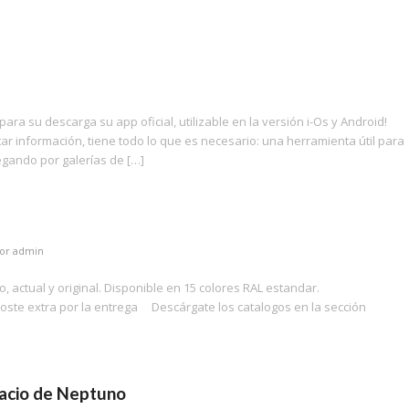
ra su descarga su app oficial, utilizable en la versión i-Os y Android!
tar información, tiene todo lo que es necesario: una herramienta útil para
egando por galerías de […]
or
admin
, actual y original. Disponible en 15 colores RAL estandar.
oste extra por la entrega Descárgate los catalogos en la sección
acio de Neptuno