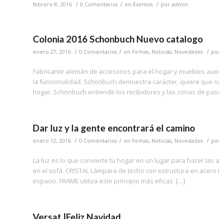
/
/
/
febrero 8, 2016
0 Comentarios
en
Eventos
por
admin
Colonia 2016 Schonbuch Nuevo catalogo
/
/
/
enero 27, 2016
0 Comentarios
en
Firmas
,
Noticias
,
Novedades
po
Fabricante alemán de accesorios para el hogar y muebles auxili
la funcionalidad. Schönbuch demuestra carácter, quiere que su
hogar. Schönbuch entiende los recibidores y las zonas de pas
Dar luz y la gente encontrará el camino
/
/
/
enero 12, 2016
0 Comentarios
en
Firmas
,
Noticias
,
Novedades
po
La luz es lo que convierte tu hogar en un lugar para hacer las 
en el sofá. CRISTAL Lámpara de techo con estructura en acero N
espacio. FRAME utiliza este principio más eficaz. […]
Versat |Feliz Navidad