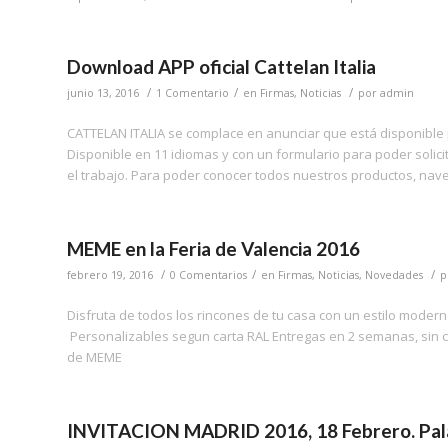
Download APP oficial Cattelan Italia
/
/
/
junio 13, 2016
1 Comentario
en
Firmas
,
Noticias
por
admin
CATTELAN ITALIA se complace en anunciar que está disponible pa
Disponible en 11 idiomas y con un formulario para poder solici
el trabajo. Para poder conocer todos nuestros productos, nav
MEME en la Feria de Valencia 2016
/
/
/
febrero 19, 2016
0 Comentarios
en
Firmas
,
Noticias
,
Novedades
p
Disfruta de todos los rincones de tu casa con un estilo moderno
Personalizables segun carta RAL Entregas en 2 semanas, sin c
de MEME
INVITACION MADRID 2016, 18 Febrero. Pal