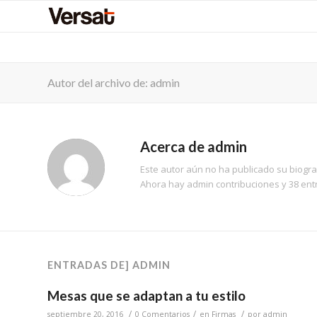
Autor del archivo de: admin
Acerca de
admin
Este autor aún no ha publicado su biogra
Ahora hay
admin
contribuciones y 38 ent
ENTRADAS DE] ADMIN
Mesas que se adaptan a tu estilo
/
/
/
septiembre 20, 2016
0 Comentarios
en
Firmas
por
admin