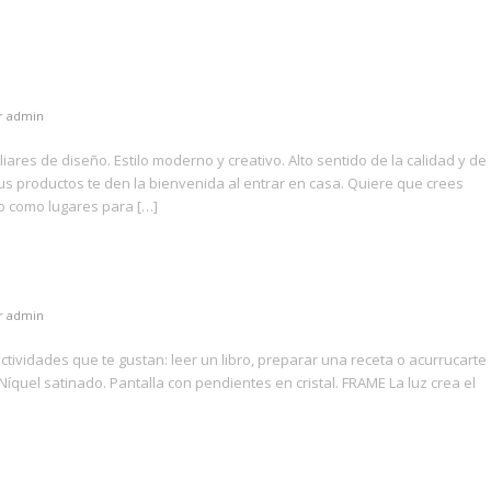
r
admin
ares de diseño. Estilo moderno y creativo. Alto sentido de la calidad y de
s productos te den la bienvenida al entrar en casa. Quiere que crees
o como lugares para […]
r
admin
actividades que te gustan: leer un libro, preparar una receta o acurrucarte
íquel satinado. Pantalla con pendientes en cristal. FRAME La luz crea el