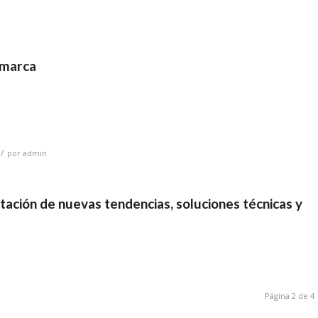
 marca
/
por
admin
ión de nuevas tendencias, soluciones técnicas y
Página 2 de 4