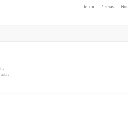
Inicio
Firmas
Not
fía.
radas.