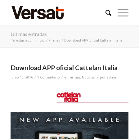
Últimas entradas
Tú estás aquí:
Inicio
/
Firmas
/
Download APP oficial Cattelan Italia
dice:
Download APP oficial Cattelan Italia
/
/
/
junio 13, 2016
1 Comentario
en
Firmas
,
Noticias
por
admin