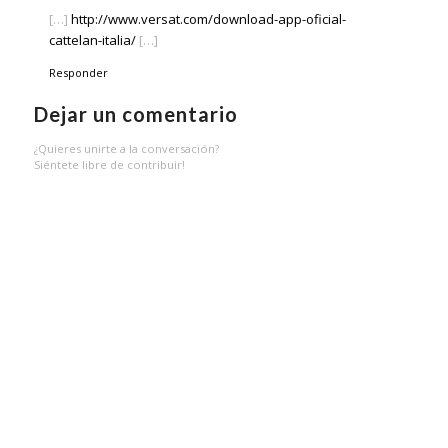
[…]
http://www.versat.com/download-app-oficial-
cattelan-italia/
[…]
Responder
Dejar un comentario
¿Quieres unirte a la conversación?
Siéntete libre de contribuir!