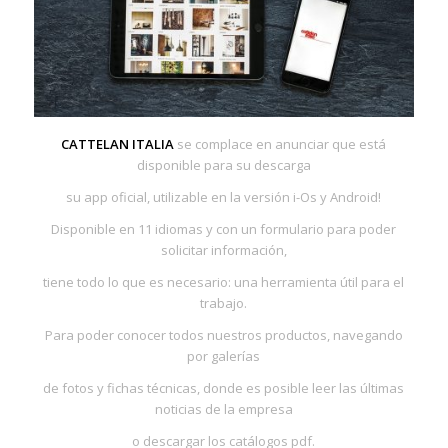
CATTELAN ITALIA
se complace en anunciar que está
disponible para su descarga
su app oficial, utilizable en la versión i-Os y Android!
Disponible en 11 idiomas y con un formulario para poder
solicitar información,
tiene todo lo que es necesario: una herramienta útil para el
trabajo.
Para poder conocer todos nuestros productos, navegando
por galerías
de fotos y fichas técnicas, donde es posible leer las últimas
noticias de la empresa
o descargar los catálogos pdf.