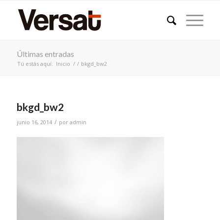
Últimas entradas
Tú estás aquí:
Inicio
/
/
bkgd_bw2
bkgd_bw2
/
junio 16, 2014
por
admin