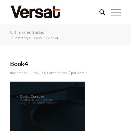
Últimas entradas
Tú estás aquí:
Inicio
/
/
Book4
Book4
/
/
noviembre 10, 2022
0 Comentarios
por
admin