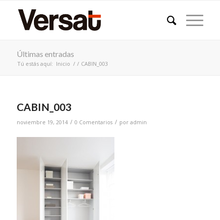
Últimas entradas
Tú estás aquí:
Inicio
/
/
CABIN_003
CABIN_003
/
/
noviembre 19, 2014
0 Comentarios
por
admin