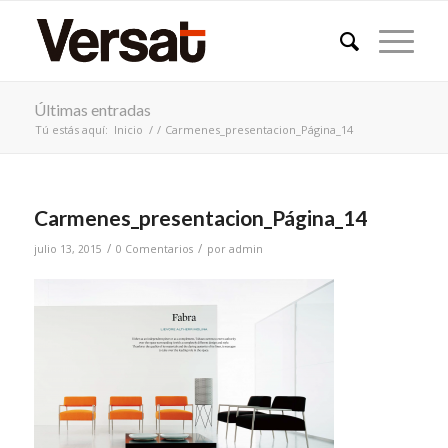
Últimas entradas
Tú estás aquí:
Inicio
/
/
Carmenes_presentacion_Página_14
Carmenes_presentacion_Página_14
/
/
julio 13, 2015
0 Comentarios
por
admin