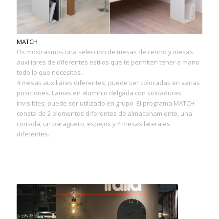
MATCH
Os mostrasmos una seleccion de mesas de centro y mesas
auxiliares de diferentes estilos que te permiten tener a mano
todo lo que necesites.
4 mesas auxiliares diferentes; puede ser colocadas en varias
posiciones. Lamas en aluminio delgada con soldaduras
invisibles; puede ser utilizado en grupo. El programa MATCH
consta de 2 elementos diferentes de almacenamiento, una
consola, un paragüero, espejos y 4 mesas laterales
diferentes.