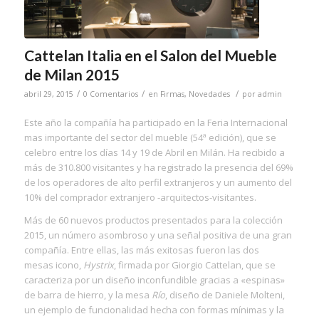
Cattelan Italia en el Salon del Mueble
de Milan 2015
/
/
/
abril 29, 2015
0 Comentarios
en
Firmas
,
Novedades
por
admin
Este año la compañía ha participado en la Feria Internacional
mas importante del sector del mueble (54ª edición), que se
celebro entre los días 14 y 19 de Abril en Milán. Ha recibido a
más de 310.800 visitantes y ha registrado la presencia del 69%
de los operadores de alto perfil extranjeros y un aumento del
10% del comprador extranjero -arquitectos-visitantes.
Más de 60 nuevos productos presentados para la colección
2015, un número asombroso y una señal positiva de una gran
compañía. Entre ellas, las más exitosas fueron las dos
mesas icono,
Hystrix
, firmada por Giorgio Cattelan, que se
caracteriza por un diseño inconfundible gracias a «espinas»
de barra de hierro, y la mesa
Río
, diseño de Daniele Molteni,
un ejemplo de funcionalidad hecha con formas mínimas y la