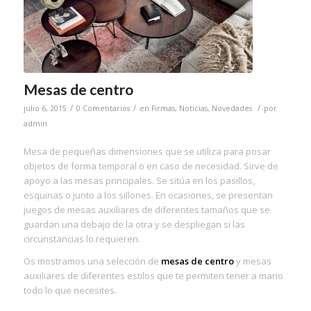
Mesas de centro
/
/
/
julio 6, 2015
0 Comentarios
en
Firmas
,
Noticias
,
Novedades
por
admin
Mesa de pequeñas dimensiones que se utiliza para posar
objetos de forma temporal o en caso de necesidad. Sirve de
apoyo a las mesas principales. Se sitúa en los pasillos,
esquinas o junto a los sillones. En ocasiones, se presentan
juegos de mesas auxiliares de diferentes tamaños que se
guardan una debajo de la otra y se despliegan si las
circunstancias lo requieren.
Os mostramos una selección de
mesas de centro
y mesas
auxiliares de diferentes estilos que te permiten tener a mano
todo lo que necesites.