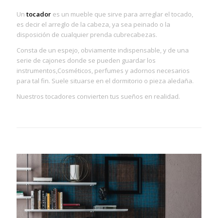
Un
tocador
es un mueble que sirve para arreglar el tocado,
es decir el arreglo de la cabeza, ya sea peinado o la
disposición de cualquier prenda cubrecabezas.
Consta de un espejo, obviamente indispensable, y de una
serie de cajones donde se pueden guardar los
instrumentos,Cosméticos, perfumes y adornos necesarios
para tal fin. Suele situarse en el dormitorio o pieza aledaña.
Nuestros tocadores convierten tus sueños en realidad.