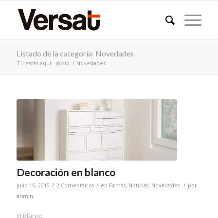
Listado de la categoría: Novedades
Tú estás aquí:
Inicio
/
Novedades
Decoración en blanco
/
/
/
julio 16, 2015
2 Comentarios
en
Firmas
,
Noticias
,
Novedades
por
admin
El Blanco