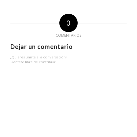
0
COMENTARIOS
Dejar un comentario
¿Quieres unirte a la conversación?
Siéntete libre de contribuir!