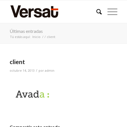
Últimas entradas
Tú estás aquí:
Inicio
/
/
client
client
/
octubre 14, 2013
por
admin
Compartir esta entrada