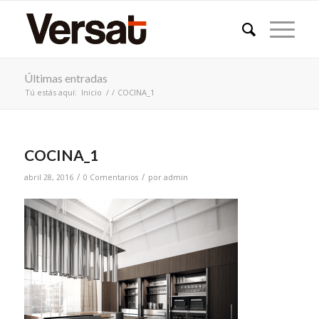
Últimas entradas
Tú estás aquí:
Inicio
/
/
COCINA_1
COCINA_1
/
/
abril 28, 2016
0 Comentarios
por
admin