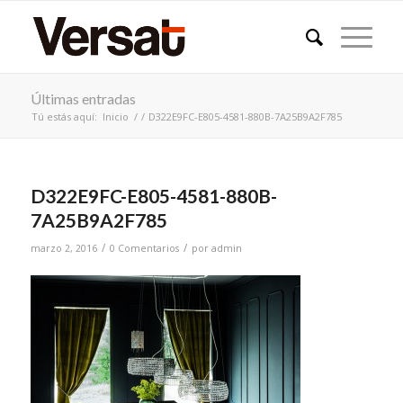
Últimas entradas
Tú estás aquí:
Inicio
/
/
D322E9FC-E805-4581-880B-7A25B9A2F785
D322E9FC-E805-4581-880B-
7A25B9A2F785
/
/
marzo 2, 2016
0 Comentarios
por
admin