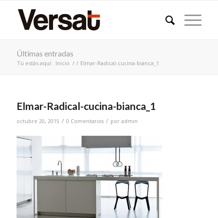
Últimas entradas
Tú estás aquí:
Inicio
/
/
Elmar-Radical-cucina-bianca_1
Elmar-Radical-cucina-bianca_1
/
/
octubre 20, 2015
0 Comentarios
por
admin