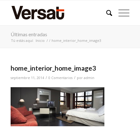
Últimas entradas
Tú estás aquí:
Inicio
/
/
home_interior_home_image3
home_interior_home_image3
/
/
septiembre 11, 2014
0 Comentarios
por
admin