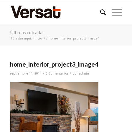
Últimas entradas
Tú estás aquí:
Inicio
/
/
home_interior_project3_image4
home_interior_project3_image4
/
/
septiembre 11, 2014
0 Comentarios
por
admin