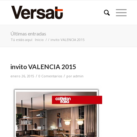
Últimas entradas
Tú estás aquí:
Inicio
/
/
invito VALENCIA 2015
invito VALENCIA 2015
/
/
enero 26, 2015
0 Comentarios
por
admin