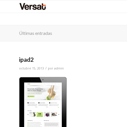
Últimas entradas
ipad2
/
octubre 15, 2013
por
admin