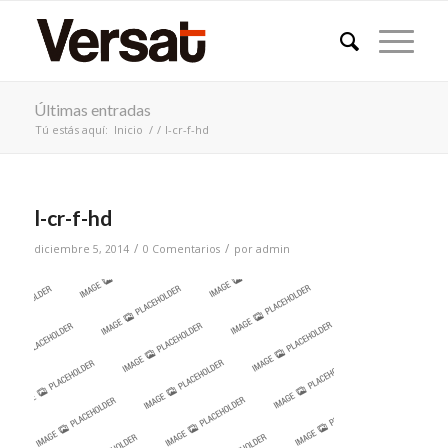
Últimas entradas
Tú estás aquí:
Inicio
/
/
l-cr-f-hd
l-cr-f-hd
/
/
diciembre 5, 2014
0 Comentarios
por
admin