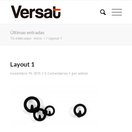
Últimas entradas
Tú estás aquí:
Inicio
/
/
Layout 1
Layout 1
/
/
noviembre 19, 2015
0 Comentarios
por
admin