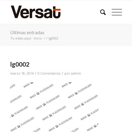
Últimas entradas
Tú estás aquí:
Inicio
/
/
lg0002
lg0002
/
/
marzo 18, 2014
0 Comentarios
por
admin