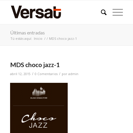
Últimas entradas
Tú estás aquí:
Inicio
/
/
MDS choco jazz-1
MDS choco jazz-1
/
/
abril 12, 2015
0 Comentarios
por
admin