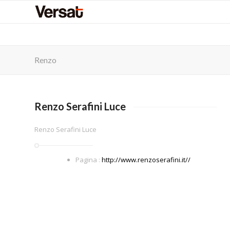
Renzo
Renzo Serafini Luce
Renzo Serafini Luce
Pagina :
http://www.renzoserafini.it//