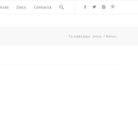
icias
Docs
Contacta
Tú estás aquí:
Inicio
/
Renzo