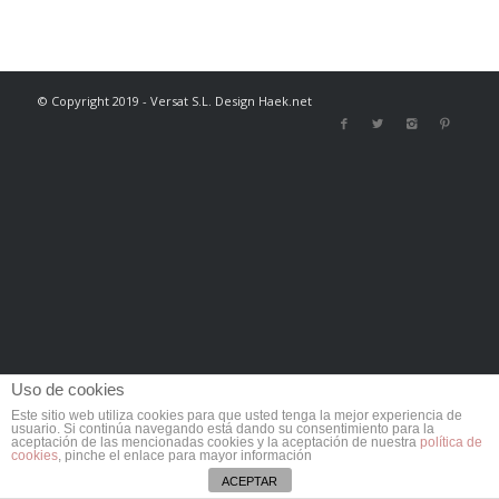
© Copyright 2019 - Versat S.L. Design Haek.net
Uso de cookies
Este sitio web utiliza cookies para que usted tenga la mejor experiencia de
usuario. Si continúa navegando está dando su consentimiento para la
aceptación de las mencionadas cookies y la aceptación de nuestra
política de
cookies
, pinche el enlace para mayor información
ACEPTAR