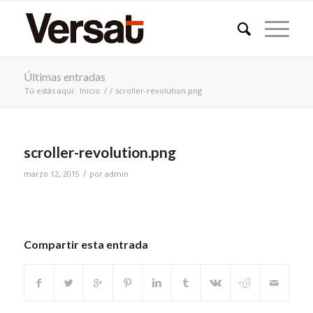
Últimas entradas
Tú estás aquí:
Inicio
/
/
scroller-revolution.png
scroller-revolution.png
/
marzo 12, 2015
por
admin
Compartir esta entrada