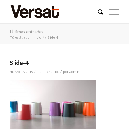
Últimas entradas
Tú estás aquí:
Inicio
/
/
Slide-4
Slide-4
/
/
marzo 12, 2015
0 Comentarios
por
admin