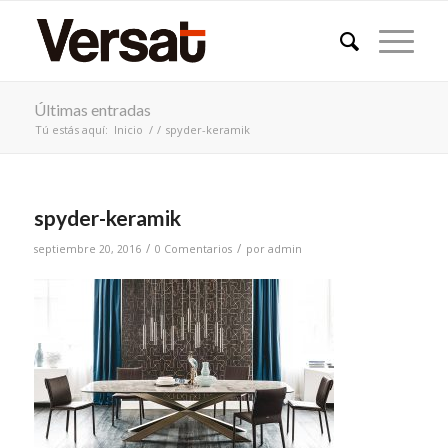
Últimas entradas
Tú estás aquí:
Inicio
/
/
spyder-keramik
spyder-keramik
/
/
septiembre 20, 2016
0 Comentarios
por
admin