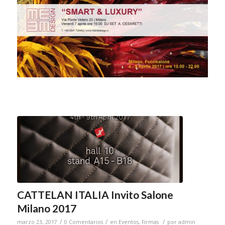
CATTELAN ITALIA Invito Salone
Milano 2017
/
/
/
marzo 23, 2017
0 Comentarios
en
Eventos
,
Firmas
por
admin