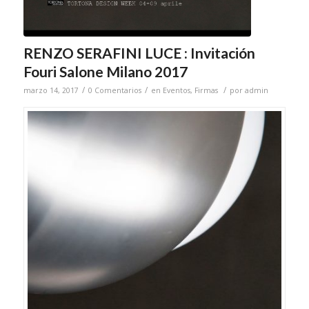
RENZO SERAFINI LUCE : Invitación
Fouri Salone Milano 2017
/
/
/
marzo 14, 2017
0 Comentarios
en
Eventos
,
Firmas
por
admin