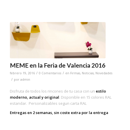
MEME en la Feria de Valencia 2016
/
/
febrero 19, 2016
0 Comentarios
en
Firmas
,
Noticias
,
Novedades
/
por
admin
Disfruta de todos los rincones de tu casa con un
estilo
moderno, actual y original
. Disponible en 15 colores RAL
estandar. Personalizables segun carta RAL
Entregas en 2 semanas, sin coste extra por la entrega