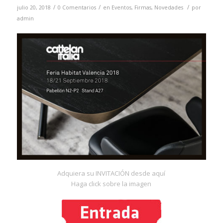
/
/
/
julio 20, 2018
0 Comentarios
en
Eventos
,
Firmas
,
Novedades
por
admin
Adquiera su INVITACIÓN desde aquí
Haga click sobre la imagen