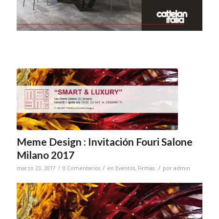
Meme Design : Invitación Fouri Salone
Milano 2017
/
/
/
marzo 23, 2017
0 Comentarios
en
Eventos
,
Firmas
por
admin