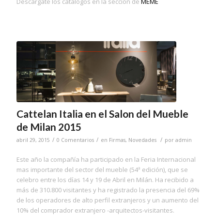
Descárgate los catalogos en la sección de
MEME
Cattelan Italia en el Salon del Mueble
de Milan 2015
/
/
/
abril 29, 2015
0 Comentarios
en
Firmas
,
Novedades
por
admin
Este año la compañía ha participado en la Feria Internacional
mas importante del sector del mueble (54ª edición), que se
celebro entre los días 14 y 19 de Abril en Milán. Ha recibido a
más de 310.800 visitantes y ha registrado la presencia del 69%
de los operadores de alto perfil extranjeros y un aumento del
10% del comprador extranjero -arquitectos-visitantes.