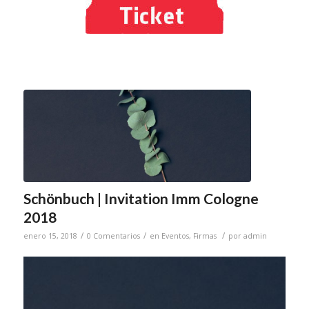
Schönbuch | Invitation Imm Cologne
2018
/
/
/
enero 15, 2018
0 Comentarios
en
Eventos
,
Firmas
por
admin