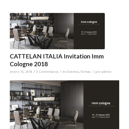
CATTELAN ITALIA Invitation Imm
Cologne 2018
/
/
/
enero 15, 2018
0 Comentarios
en
Eventos
,
Firmas
por
admin