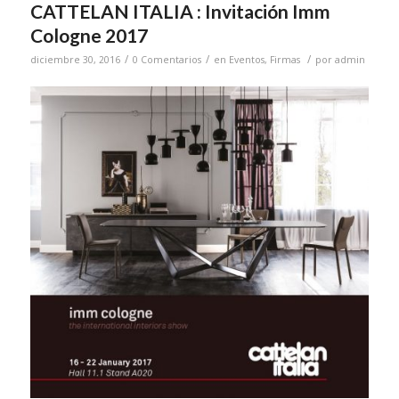
CATTELAN ITALIA : Invitación Imm
Cologne 2017
/
/
/
diciembre 30, 2016
0 Comentarios
en
Eventos
,
Firmas
por
admin