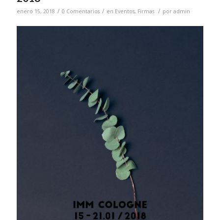
/
/
/
enero 15, 2018
0 Comentarios
en
Eventos
,
Firmas
por
admin