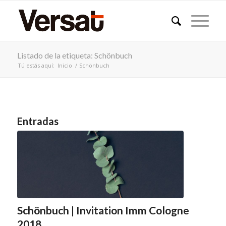
Listado de la etiqueta: Schönbuch
Tú estás aquí:
Inicio
/
Schönbuch
Entradas
Schönbuch | Invitation Imm Cologne
2018