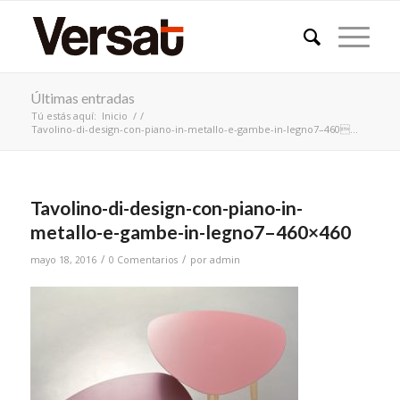
Últimas entradas
Tú estás aquí:
Inicio
/
/
Tavolino-di-design-con-piano-in-metallo-e-gambe-in-legno7–460...
Tavolino-di-design-con-piano-in-
metallo-e-gambe-in-legno7–460×460
/
/
mayo 18, 2016
0 Comentarios
por
admin