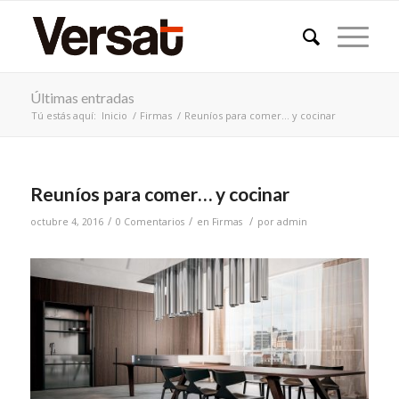
Últimas entradas
Tú estás aquí:
Inicio
/
Firmas
/
Reuníos para comer… y cocinar
Reuníos para comer… y cocinar
/
/
/
octubre 4, 2016
0 Comentarios
en
Firmas
por
admin