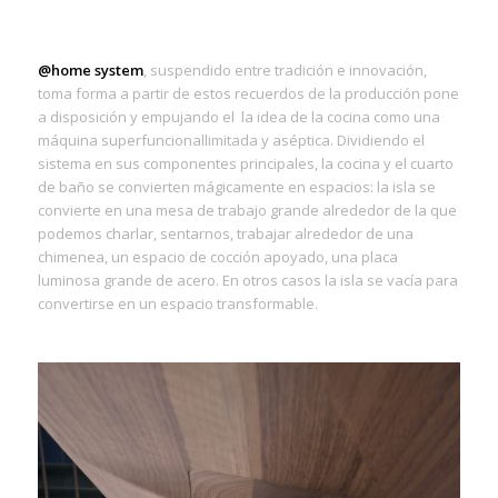
@home system
, suspendido entre tradición e innovación,
toma forma a partir de estos recuerdos de la producción pone
a disposición y empujando el la idea de la cocina como una
máquina superfuncionallimitada y aséptica. Dividiendo el
sistema en sus componentes principales, la cocina y el cuarto
de baño se convierten mágicamente en espacios: la isla se
convierte en una mesa de trabajo grande alrededor de la que
podemos charlar, sentarnos, trabajar alrededor de una
chimenea, un espacio de cocción apoyado, una placa
luminosa grande de acero. En otros casos la isla se vacía para
convertirse en un espacio transformable.