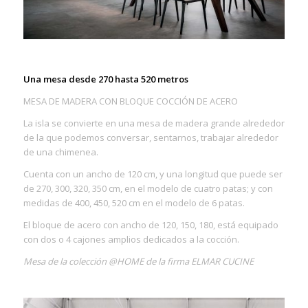
Una mesa desde 270 hasta 520 metros
MESA DE MADERA CON BLOQUE COCCIÓN DE ACERO
La isla se convierte en una mesa de madera grande alrededor
de la que podemos conversar, sentarnos, trabajar alrededor
de una chimenea.
Cuenta con un ancho de 120 cm, y una longitud que puede ser
de 270, 300, 320, 350 cm, en el modelo de cuatro patas; y con
medidas de 400, 450, 520 cm en el modelo de 6 patas.
El bloque de acero con ancho de 120, 150, 180, está equipado
con dos o 4 cajones amplios dedicados a la cocción.
Mesa de la colección @HOME de la firma ELMAR CUCINE