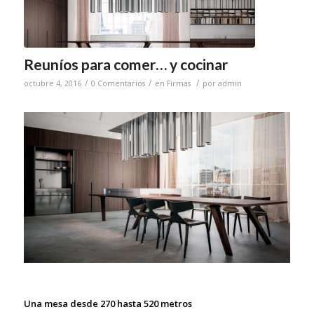
Reuníos para comer… y cocinar
/
/
/
octubre 4, 2016
0 Comentarios
en
Firmas
por
admin
Una mesa desde 270 hasta 520 metros