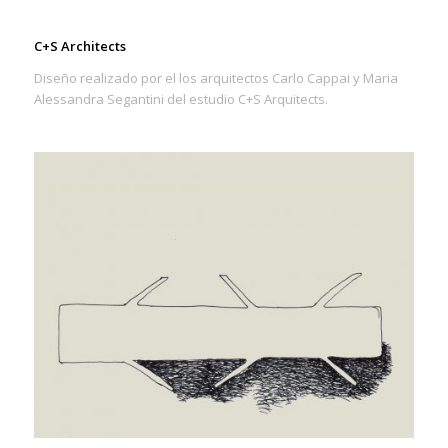
C+S Architects
Diseño realizado por el los arquitectos Carlo Cappai y Maria
Alessandra Segantini del estudio C+S Arquitects.