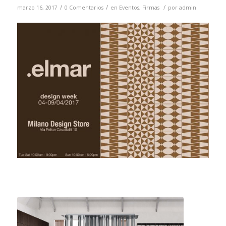
/
/
/
marzo 16, 2017
0 Comentarios
en
Eventos
,
Firmas
por
admin